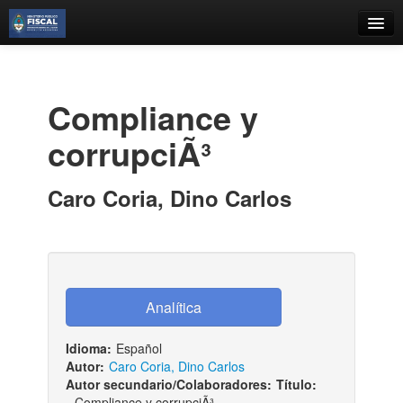
Catálogo
Búsqueda Avanzada
Compliance y
Estantes Virtuales
corrupciÃ³
Caro Coria, Dino Carlos
Contacto
Iniciar sesión
Idioma:
Español
Autor:
Caro Coria, Dino Carlos
Autor secundario/Colaboradores:
Título:
Compliance y corrupciÃ³