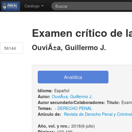
Catálogo
Examen crítico de la
OuviÃ±a, Guillermo J.
56144
Idioma:
Español
Autor:
OuviÃ±a, Guillermo J.
Autor secundario/Colaboradores:
Título:
Exame
Temas:
-
DERECHO PENAL
Articulo de:
Revista de Derecho Penal y Criminolog
Año, vol. y nro.:
2018(6-julio)
Páginas:
193-199