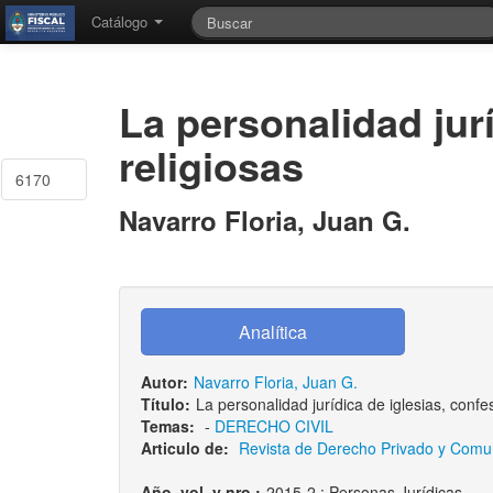
Catálogo
La personalidad jur
religiosas
6170
Navarro Floria, Juan G.
Autor:
Navarro Floria, Juan G.
Título:
La personalidad jurídica de iglesias, conf
Temas:
-
DERECHO CIVIL
Articulo de:
Revista de Derecho Privado y Comuni
Año, vol. y nro.:
2015-2 : Personas Jurídicas