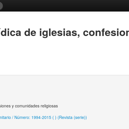
ídica de iglesias, confes
esiones y comunidades religiosas
tario / Número: 1994-2015 ( ) (Revista (serie))