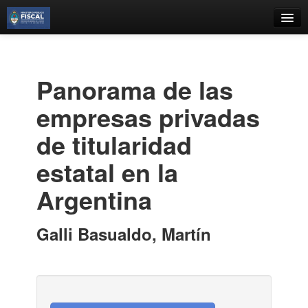
Catálogo
Búsqueda Avanzada
Panorama de las
Estantes Virtuales
empresas privadas
de titularidad
estatal en la
Contacto
Argentina
Iniciar sesión
Galli Basualdo, Martín