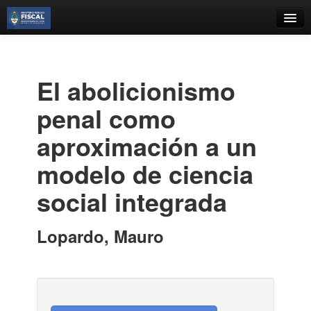
Catálogo
Búsqueda Avanzada
El abolicionismo
Estantes Virtuales
penal como
aproximación a un
modelo de ciencia
Contacto
social integrada
Iniciar sesión
Lopardo, Mauro