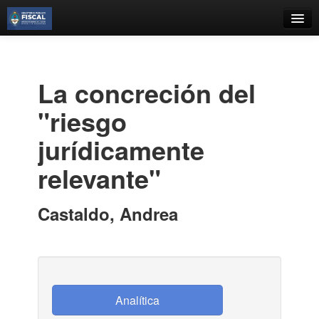
Catálogo
Búsqueda Avanzada
La concreción del
Estantes Virtuales
"riesgo
jurídicamente
relevante"
Contacto
Iniciar sesión
Castaldo, Andrea