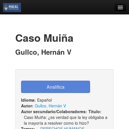
Catálogo
Búsqueda Avanzada
Caso Muiña
Estantes Virtuales
Gullco, Hernán V
Contacto
Iniciar sesión
Idioma:
Español
Autor:
Gullco, Hernán V
Autor secundario/Colaboradores:
Título:
Caso Muiña: ¿es verdad que la ley obligaba a
la mayoría a resolver como lo hizo?
Temas:
-
DERECHOS HUMANOS