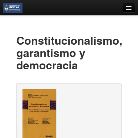
Catálogo
Búsqueda Avanzada
Constitucionalismo,
Estantes Virtuales
garantismo y
democracia
Contacto
Iniciar sesión