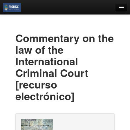
Catálogo
Búsqueda Avanzada
Commentary on the
Estantes Virtuales
law of the
International
Criminal Court
Contacto
[recurso
Iniciar sesión
electrónico]