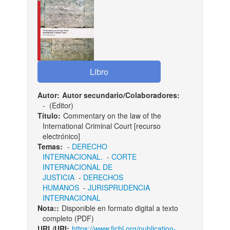
Autor:
Autor secundario/Colaboradores:
-
(Editor)
Título:
Commentary on the law of the
International Criminal Court [recurso
electrónico]
Temas:
-
DERECHO
INTERNACIONAL.
-
CORTE
INTERNACIONAL DE
JUSTICIA
-
DERECHOS
HUMANOS
-
JURISPRUDENCIA
INTERNACIONAL
Nota::
Disponible en formato digital a texto
completo (PDF)
URL/URI:
https://www.fichl.org/publication-