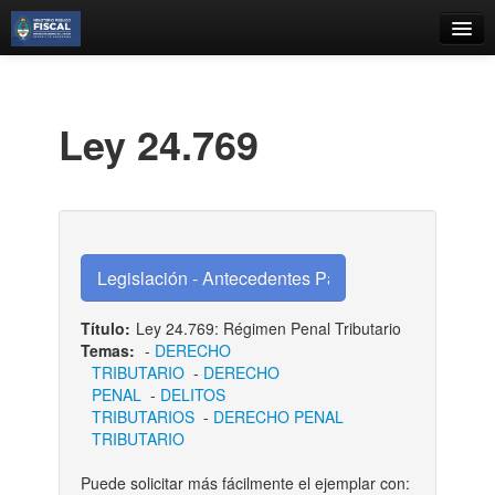
Catálogo
Búsqueda Avanzada
Ley 24.769
Estantes Virtuales
Contacto
Iniciar sesión
Título:
Ley 24.769: Régimen Penal Tributario
Temas:
-
DERECHO
TRIBUTARIO
-
DERECHO
PENAL
-
DELITOS
TRIBUTARIOS
-
DERECHO PENAL
TRIBUTARIO
Puede solicitar más fácilmente el ejemplar con: