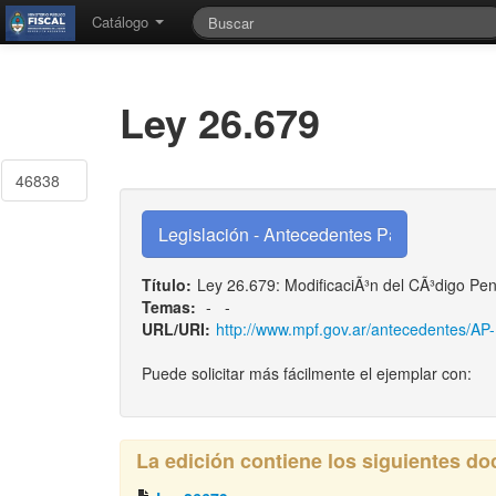
Catálogo
Ley 26.679
46838
Título:
Ley 26.679: ModificaciÃ³n del CÃ³digo Pena
Temas:
-
-
URL/URI:
http://www.mpf.gov.ar/antecedentes/AP
Puede solicitar más fácilmente el ejemplar con:
La edición contiene los siguientes d