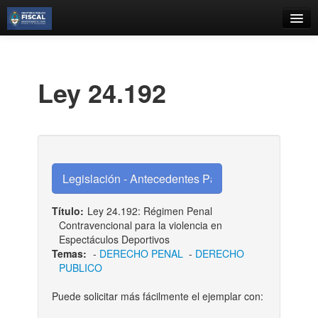
Catálogo
Búsqueda Avanzada
Ley 24.192
Estantes Virtuales
Contacto
Iniciar sesión
Título:
Ley 24.192: Régimen Penal
Contravencional para la violencia en
Espectáculos Deportivos
Temas:
-
DERECHO PENAL
-
DERECHO
PUBLICO
Puede solicitar más fácilmente el ejemplar con: