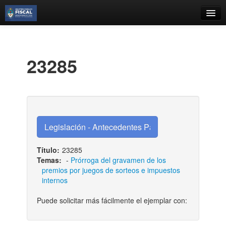
Catálogo
Búsqueda Avanzada
23285
Estantes Virtuales
Contacto
Iniciar sesión
Título:
23285
Temas:
-
Prórroga del gravamen de los
premios por juegos de sorteos e impuestos
internos
Puede solicitar más fácilmente el ejemplar con: