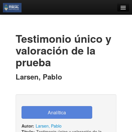
Catálogo
Búsqueda Avanzada
Testimonio único y
Estantes Virtuales
valoración de la
prueba
Contacto
Larsen, Pablo
Iniciar sesión
Autor:
Larsen, Pablo
Título:
Testimonio único y valoración de la