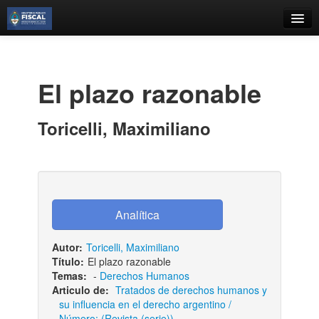
Catálogo
Búsqueda Avanzada
El plazo razonable
Estantes Virtuales
Toricelli, Maximiliano
Contacto
Iniciar sesión
Autor:
Toricelli, Maximiliano
Título:
El plazo razonable
Temas:
-
Derechos Humanos
Articulo de:
Tratados de derechos humanos y
su influencia en el derecho argentino /
Número: (Revista (serie))