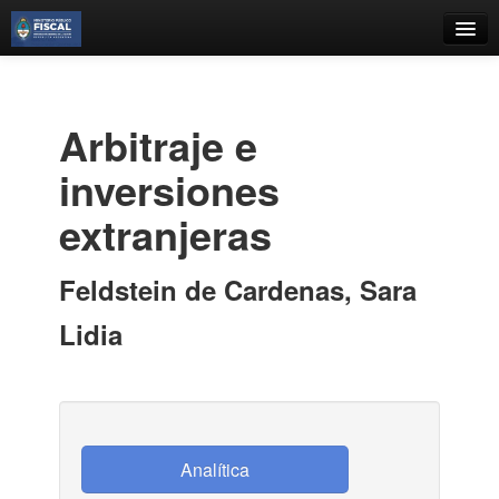
Catálogo
Búsqueda Avanzada
Arbitraje e
Estantes Virtuales
inversiones
extranjeras
Contacto
Feldstein de Cardenas, Sara
Iniciar sesión
Lidia