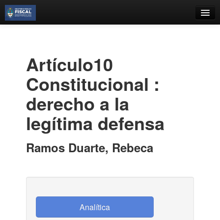
Catálogo
Búsqueda Avanzada
Artículo10
Estantes Virtuales
Constitucional :
derecho a la
legítima defensa
Contacto
Iniciar sesión
Ramos Duarte, Rebeca