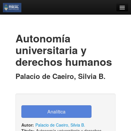
Catálogo
Búsqueda Avanzada
Autonomía
Estantes Virtuales
universitaria y
derechos humanos
Contacto
Palacio de Caeiro, Silvia B.
Iniciar sesión
Autor:
Palacio de Caeiro, Silvia B.
Título:
Autonomía universitaria y derechos