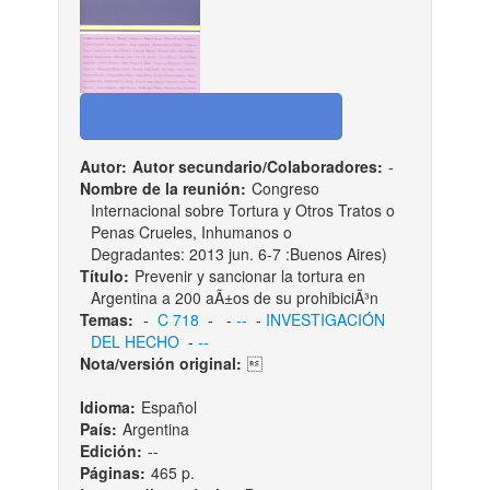
Autor:
Autor secundario/Colaboradores:
-
Nombre de la reunión:
Congreso
Internacional sobre Tortura y Otros Tratos o
Penas Crueles, Inhumanos o
Degradantes: 2013 jun. 6-7 :Buenos Aires)
Título:
Prevenir y sancionar la tortura en
Argentina a 200 aÃ±os de su prohibiciÃ³n
Temas:
-
C 718
-
-
--
-
INVESTIGACIÓN
DEL HECHO
-
--
Nota/versión original:

Idioma:
Español
País:
Argentina
Edición:
--
Páginas:
465 p.