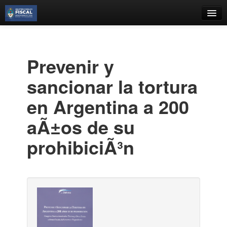
Catálogo
Búsqueda Avanzada
Prevenir y
Estantes Virtuales
sancionar la tortura
en Argentina a 200
aÃ±os de su
Contacto
prohibiciÃ³n
Iniciar sesión