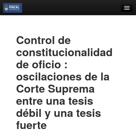
Catálogo
Búsqueda Avanzada
Control de
Estantes Virtuales
constitucionalidad
de oficio :
oscilaciones de la
Contacto
Corte Suprema
Iniciar sesión
entre una tesis
débil y una tesis
fuerte