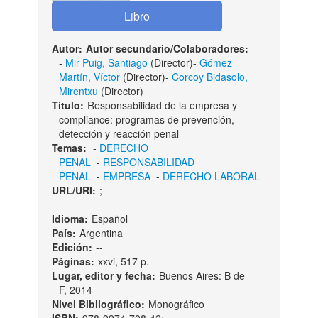
Autor:
Autor secundario/Colaboradores:
-
Mir Puig, Santiago
(Director)-
Gómez
Martín, Víctor
(Director)-
Corcoy Bidasolo,
Mirentxu
(Director)
Título:
Responsabilidad de la empresa y
compliance: programas de prevención,
detección y reacción penal
Temas:
-
DERECHO
PENAL
-
RESPONSABILIDAD
PENAL
-
EMPRESA
-
DERECHO LABORAL
URL/URI:
;
Idioma:
Español
País:
Argentina
Edición:
--
Páginas:
xxvi, 517 p.
Lugar, editor y fecha:
Buenos Aires: B de
F, 2014
Nivel Bibliográfico:
Monográfico