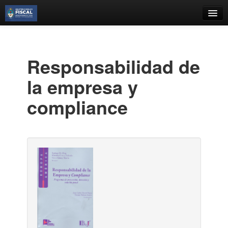
Catálogo
Búsqueda Avanzada
Responsabilidad de
Estantes Virtuales
la empresa y
compliance
Contacto
Iniciar sesión