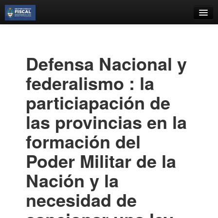
Catálogo
Búsqueda Avanzada
Defensa Nacional y
Estantes Virtuales
federalismo : la
particiapación de
las provincias en la
Contacto
formación del
Iniciar sesión
Poder Militar de la
Nación y la
necesidad de