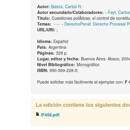
Autor:
Baeza, Carlos R.
Autor secundario/Colaboradores:
-
Fayt, Carlos
Título:
Cuestiones polÃ­ticas: el control de consti
Temas:
-
--
-
DerechoPenal. Derecho Procesal P
URL/URI:
;
Idioma:
Español
País:
Argentina
Páginas:
328 p.
Lugar, editor y fecha:
Buenos Aires: Abaco, 200
Nivel Bibliográfico:
Monográfico
ISBN:
950-569-228-5;
Puede solicitar más fácilmente el ejemplar con:
F 
La edición contiene los siguientes d
iF458.pdf