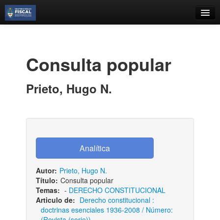
Catálogo
Búsqueda Avanzada
Consulta popular
Estantes Virtuales
Prieto, Hugo N.
Contacto
Iniciar sesión
Autor:
Prieto, Hugo N.
Título:
Consulta popular
Temas:
-
DERECHO CONSTITUCIONAL
Articulo de:
Derecho constitucional :
doctrinas esenciales 1936-2008 / Número:
(Revista (serie))