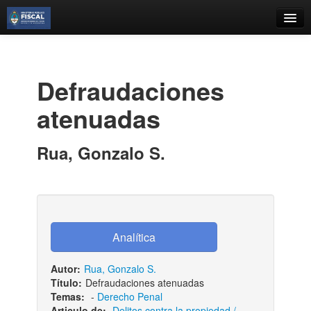
Catálogo
Búsqueda Avanzada
Defraudaciones
Estantes Virtuales
atenuadas
Rua, Gonzalo S.
Contacto
Iniciar sesión
Autor:
Rua, Gonzalo S.
Título:
Defraudaciones atenuadas
Temas:
-
Derecho Penal
Articulo de:
Delitos contra la propiedad /