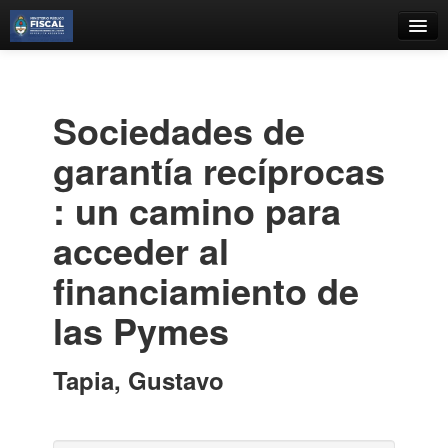
Catálogo
Búsqueda Avanzada
Sociedades de
Estantes Virtuales
garantía recíprocas
: un camino para
acceder al
Contacto
financiamiento de
Iniciar sesión
las Pymes
Tapia, Gustavo