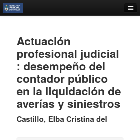
Catálogo
Búsqueda Avanzada
Actuación
Estantes Virtuales
profesional judicial
: desempeño del
contador público
Contacto
en la liquidación de
Iniciar sesión
averías y siniestros
Castillo, Elba Cristina del