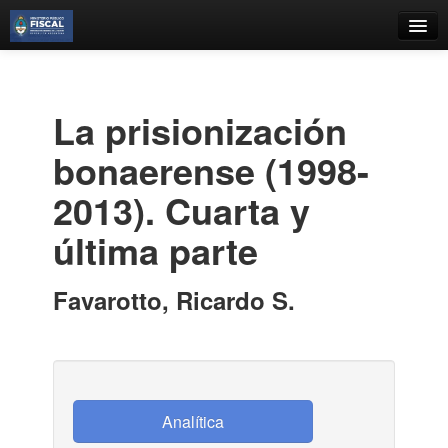
Catálogo
Búsqueda Avanzada
La prisionización
Estantes Virtuales
bonaerense (1998-
2013). Cuarta y
última parte
Contacto
Iniciar sesión
Favarotto, Ricardo S.