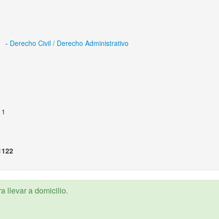
-
-
Derecho Civil / Derecho Administrativo
11
1122
 llevar a domicilio.