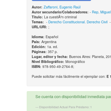
Autor:
Zaffaroni, Eugenio Raúl
Autor secundario/Colaboradores:
-
Rep, Miguel
Título:
La cuestiÃ³n criminal
Temas:
-
Derecho Constitucional. Derecho Civil
URL/URI:
;
Idioma:
Español
País:
Argentina
Edición:
1a. ed.
Páginas:
357 p.
Lugar, editor y fecha:
Buenos Aires: Planeta, 20
Nivel Bibliográfico:
Monográfico
ISBN:
978-950-49-2764-8;
Puede solicitar más fácilmente el ejemplar con:
E 
Se cuenta con disponibilidad inmediata para
Disponibilidad Actual Para Préstamo: 1