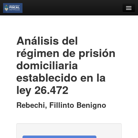
Catálogo
Búsqueda Avanzada
Análisis del
Estantes Virtuales
régimen de prisión
domiciliaria
establecido en la
Contacto
ley 26.472
Iniciar sesión
Rebechi, Fillinto Benigno