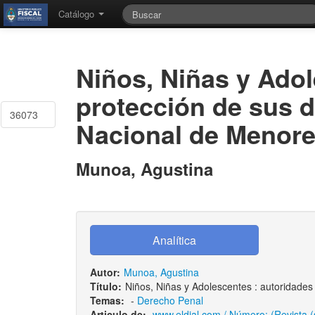
Catálogo
Niños, Niñas y Adol
protección de sus d
36073
Nacional de Menor
Munoa, Agustina
Autor:
Munoa, Agustina
Título:
Niños, Niñas y Adolescentes : autoridades 
Temas:
-
Derecho Penal
Articulo de:
www.eldial.com / Número: (Revista (s