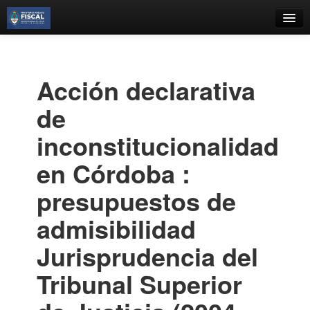
Catálogo
Búsqueda Avanzada
Acción declarativa
Estantes Virtuales
de
inconstitucionalidad
en Córdoba :
Contacto
presupuestos de
Iniciar sesión
admisibilidad
Jurisprudencia del
Tribunal Superior