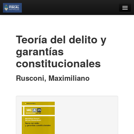
Catálogo
Búsqueda Avanzada
Teoría del delito y
Estantes Virtuales
garantías
constitucionales
Contacto
Rusconi, Maximiliano
Iniciar sesión