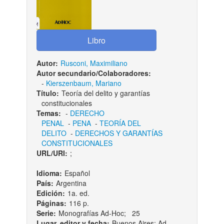
Autor:
Rusconi, Maximiliano
Autor secundario/Colaboradores:
-
Kierszenbaum, Mariano
Título:
Teoría del delito y garantías
constitucionales
Temas:
-
DERECHO
PENAL
-
PENA
-
TEORÍA DEL
DELITO
-
DERECHOS Y GARANTÍAS
CONSTITUCIONALES
URL/URI:
;
Idioma:
Español
País:
Argentina
Edición:
1a. ed.
Páginas:
116 p.
Serie:
Monografías Ad-Hoc; 25
Lugar, editor y fecha:
Buenos Aires: Ad