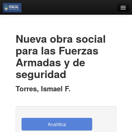
Catálogo
Búsqueda Avanzada
Nueva obra social
Estantes Virtuales
para las Fuerzas
Armadas y de
seguridad
Contacto
Iniciar sesión
Torres, Ismael F.