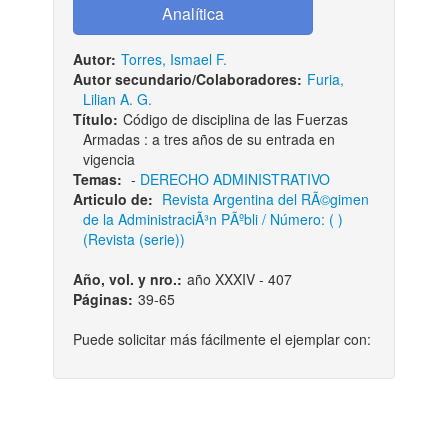
Autor:
Torres, Ismael F.
Autor secundario/Colaboradores:
Furia,
Lilian A. G.
Título:
Código de disciplina de las Fuerzas
Armadas : a tres años de su entrada en
vigencia
Temas:
-
DERECHO ADMINISTRATIVO
Articulo de:
Revista Argentina del RÃ©gimen
de la AdministraciÃ³n PÃºbli / Número: ( )
(Revista (serie))
Año, vol. y nro.:
año XXXIV - 407
Páginas:
39-65
Puede solicitar más fácilmente el ejemplar con: