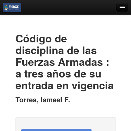
Catálogo
Búsqueda Avanzada
Código de
Estantes Virtuales
disciplina de las
Fuerzas Armadas :
a tres años de su
Contacto
entrada en vigencia
Iniciar sesión
Torres, Ismael F.