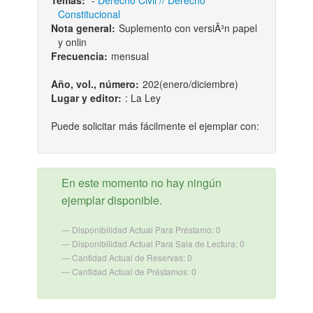
Temas:
-
Derecho Civil // Derecho
Constitucional
Nota general:
Suplemento con versiÃ³n papel
y onlin
Frecuencia:
mensual
Año, vol., número:
202(enero/diciembre)
Lugar y editor:
: La Ley
Puede solicitar más fácilmente el ejemplar con:
En este momento no hay ningún
ejemplar disponible.
Disponibilidad Actual Para Préstamo: 0
Disponibilidad Actual Para Sala de Lectura: 0
Cantidad Actual de Reservas: 0
Cantidad Actual de Préstamos: 0