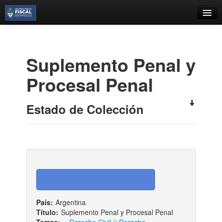
Catálogo
Búsqueda Avanzada
Suplemento Penal y
Estantes Virtuales
Procesal Penal
Estado de Colección
Contacto
Iniciar sesión
País:
Argentina
Título:
Suplemento Penal y Procesal Penal