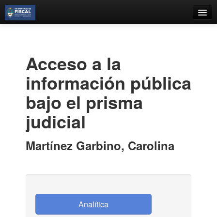
Catálogo
Búsqueda Avanzada
Acceso a la
Estantes Virtuales
información pública
bajo el prisma
judicial
Contacto
Iniciar sesión
Martínez Garbino, Carolina