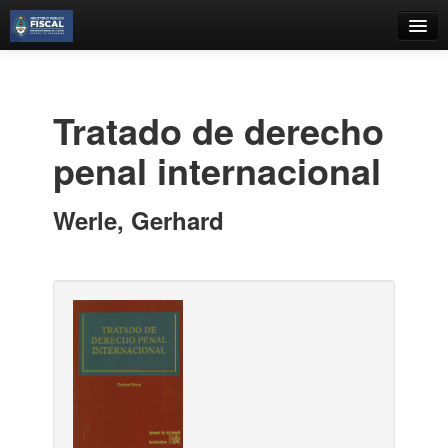
Catálogo
Búsqueda Avanzada
Tratado de derecho
Estantes Virtuales
penal internacional
Werle, Gerhard
Contacto
Iniciar sesión