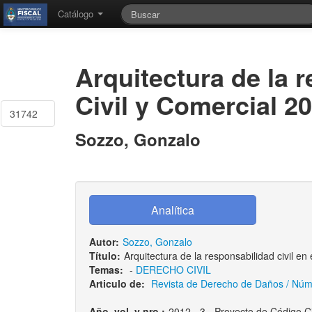
Catálogo
Arquitectura de la 
Civil y Comercial 2
31742
Sozzo, Gonzalo
Autor:
Sozzo, Gonzalo
Título:
Arquitectura de la responsabilidad civil e
Temas:
-
DERECHO CIVIL
Articulo de:
Revista de Derecho de Daños / Númer
Año, vol. y nro.:
2012 - 3 - Proyecto de Código Ci