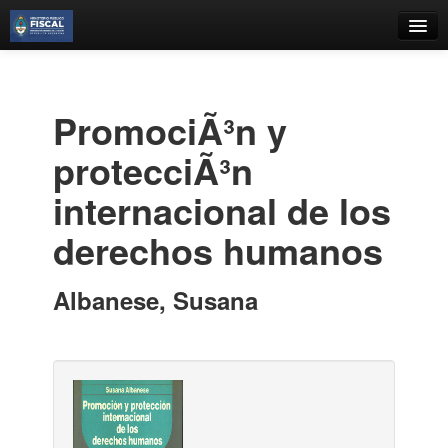
Catálogo
Búsqueda Avanzada
PromociÃ³n y
Estantes Virtuales
protecciÃ³n
internacional de los
derechos humanos
Contacto
Iniciar sesión
Albanese, Susana