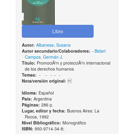
Autor:
Albanese, Susana
Autor secundario/Colaboradores:
-
Bidart
Campos, Germán J.
Título:
PromociÃ³n y protecciÃ³n internacional
de los derechos humanos
Temas:
-
-
-
--
-
Nota/versión original:

Idioma:
Español
País:
Argentina
Páginas:
286 p.
Lugar, editor y fecha:
Buenos Aires: La
Rocca, 1992
Nivel Bibliográfico:
Monográfico
ISBN:
950-9714-34-8;