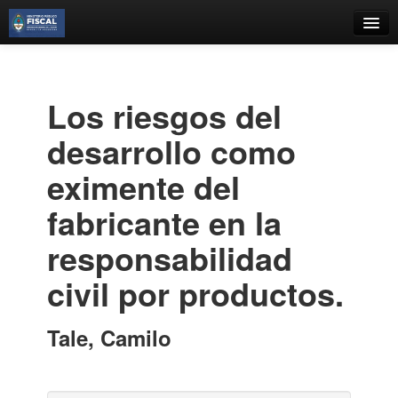
Catálogo
Búsqueda Avanzada
Los riesgos del
Estantes Virtuales
desarrollo como
eximente del
fabricante en la
Contacto
responsabilidad
Iniciar sesión
civil por productos.
Tale, Camilo