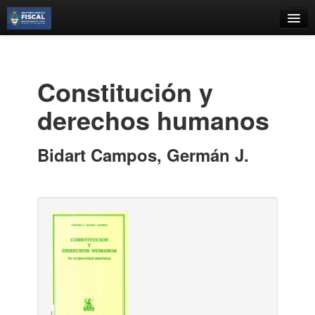
Catálogo
Búsqueda Avanzada
Constitución y
Estantes Virtuales
derechos humanos
Bidart Campos, Germán J.
Contacto
Iniciar sesión