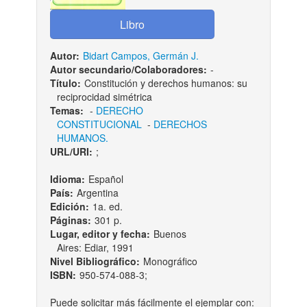
Autor:
Bidart Campos, Germán J.
Autor secundario/Colaboradores:
-
Título:
Constitución y derechos humanos: su
reciprocidad simétrica
Temas:
-
DERECHO
CONSTITUCIONAL
-
DERECHOS
HUMANOS.
URL/URI:
;
Idioma:
Español
País:
Argentina
Edición:
1a. ed.
Páginas:
301 p.
Lugar, editor y fecha:
Buenos
Aires: Ediar, 1991
Nivel Bibliográfico:
Monográfico
ISBN:
950-574-088-3;
Puede solicitar más fácilmente el ejemplar con: