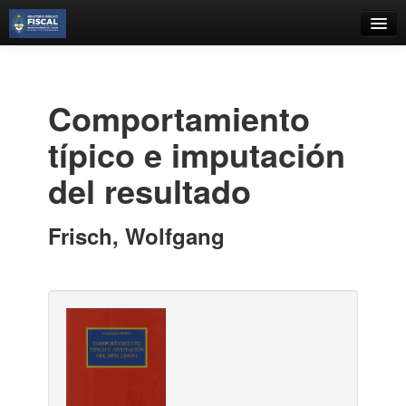
Catálogo
Búsqueda Avanzada
Comportamiento
Estantes Virtuales
típico e imputación
del resultado
Contacto
Frisch, Wolfgang
Iniciar sesión