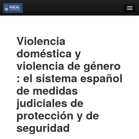
Catálogo
Búsqueda Avanzada
Violencia
Estantes Virtuales
doméstica y
violencia de género
: el sistema español
Contacto
de medidas
Iniciar sesión
judiciales de
protección y de
seguridad