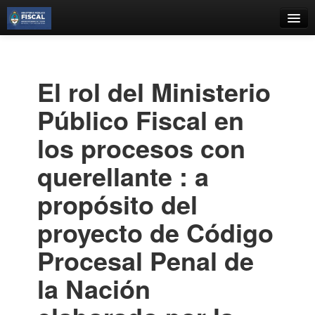
Catálogo
Búsqueda Avanzada
El rol del Ministerio
Estantes Virtuales
Público Fiscal en
los procesos con
querellante : a
Contacto
propósito del
Iniciar sesión
proyecto de Código
Procesal Penal de
la Nación