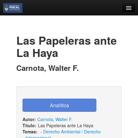
Catálogo
Búsqueda Avanzada
Las Papeleras ante
Estantes Virtuales
La Haya
Carnota, Walter F.
Contacto
Iniciar sesión
Autor:
Carnota, Walter F.
Título:
Las Papeleras ante La Haya
Temas:
-
Derecho Ambiental / Derecho
Internacional