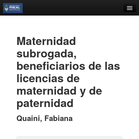
Catálogo
Búsqueda Avanzada
Maternidad
Estantes Virtuales
subrogada,
beneficiarios de las
licencias de
Contacto
maternidad y de
Iniciar sesión
paternidad
Quaini, Fabiana