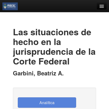
Catálogo
Búsqueda Avanzada
Las situaciones de
Estantes Virtuales
hecho en la
jurisprudencia de la
Corte Federal
Contacto
Iniciar sesión
Garbini, Beatriz A.