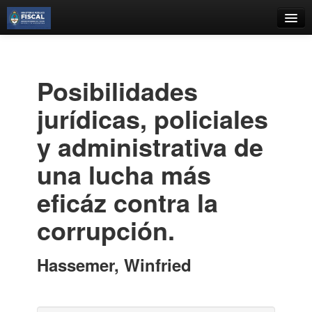
Catálogo
Búsqueda Avanzada
Posibilidades
Estantes Virtuales
jurídicas, policiales
y administrativa de
una lucha más
Contacto
eficáz contra la
Iniciar sesión
corrupción.
Hassemer, Winfried