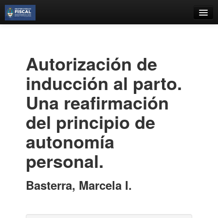
Catálogo
Búsqueda Avanzada
Autorización de
Estantes Virtuales
inducción al parto.
Una reafirmación
del principio de
Contacto
autonomía
Iniciar sesión
personal.
Basterra, Marcela I.